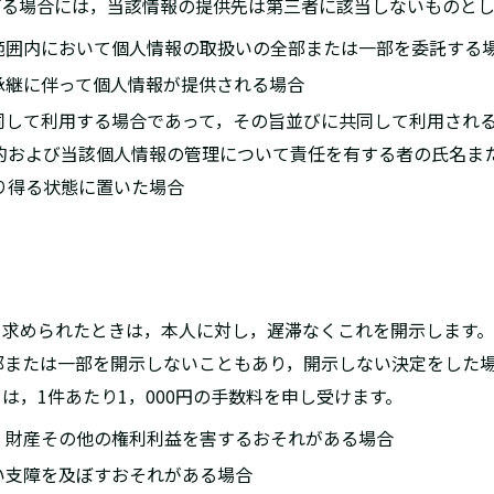
掲げる場合には，当該情報の提供先は第三者に該当しないものと
な範囲内において個人情報の取扱いの全部または一部を委託する
の承継に伴って個人情報が提供される場合
共同して利用する場合であって，その旨並びに共同して利用され
的および当該個人情報の管理について責任を有する者の氏名ま
り得る状態に置いた場合
示を求められたときは，本人に対し，遅滞なくこれを開示します
部または一部を開示しないこともあり，開示しない決定をした
は，1件あたり1，000円の手数料を申し受けます。
体，財産その他の権利利益を害するおそれがある場合
しい支障を及ぼすおそれがある場合